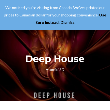
0
We noticed you're visiting from Canada. We've updated our
prices to Canadian dollar for your shopping convenience.
Use
Euro instead.
Dismiss
Deep House
Atomic'3D