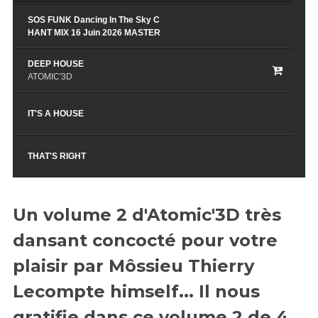
SOS FUNK Dancing In The Sky C
HANT MIX 16 Juin 2026 MASTER
DEEP HOUSE
ATOMIC'3D
IT'S A HOUSE
THAT'S RIGHT
IT'S A HOUSE CHANT MIX Blows
my mind 16 Juin 2026 MASTER
Un volume 2 d'Atomic'3D très
dansant concocté pour votre
plaisir par Môssieu Thierry
Lecompte himself... Il nous
gratifie dans ce volume 2 de 4