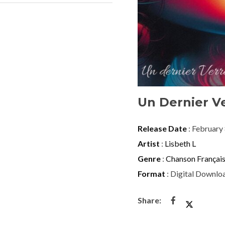
Un Dernier V
Release Date
: February
Artist
:
Lisbeth L
Genre
:
Chanson Françai
Format
: Digital Downlo