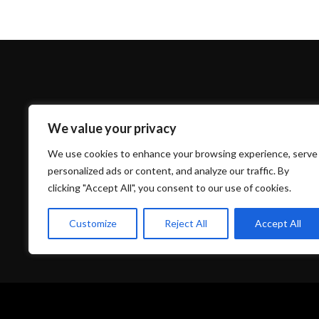
Quick Links
Privacy
We value your privacy
Discography
Terms
We use cookies to enhance your browsing experience, serve
My Account
Legal
personalized ads or content, and analyze our traffic. By
Wishlist
Privacy Po
clicking "Accept All", you consent to our use of cookies.
About Us
Shipping
Customize
Reject All
Accept All
All right