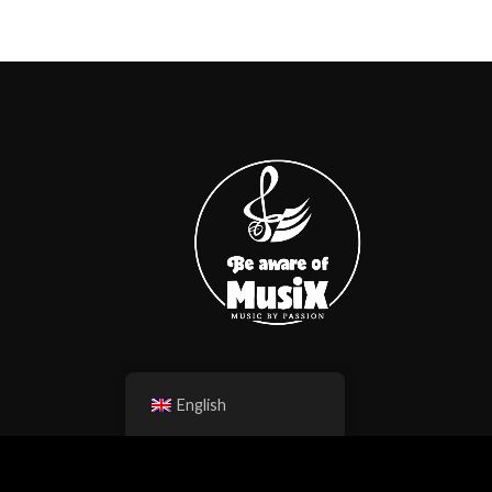
English
rd Studios