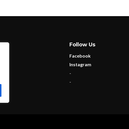
Follow Us
Facebook
Instagram
licy
-
-
s reserved 2023-2026 Be Aware of Musix - beawareofmusix.com - designed by Blackbi