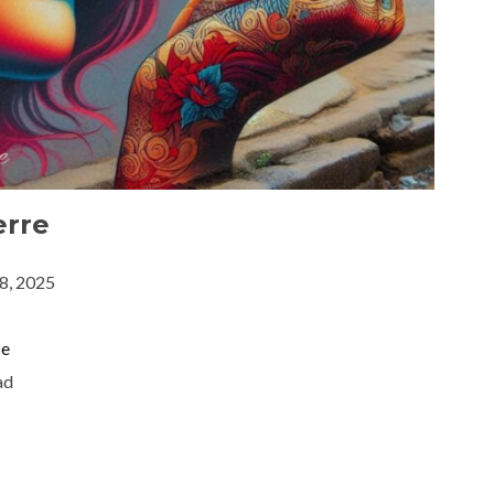
erre
 8, 2025
se
ad